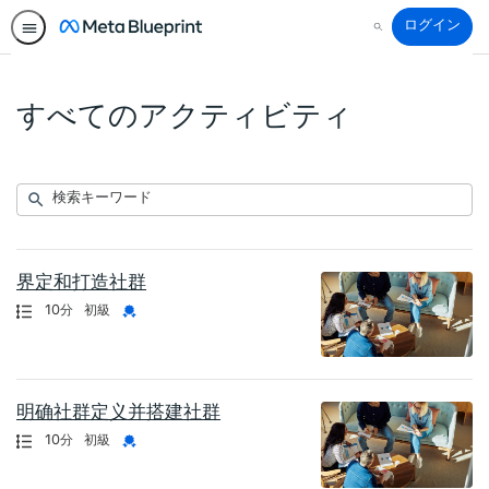
ログイン
検
索
すべてのアクティビティ
送
検
535
信
索
結
キ
果
ー
界定和打造社群
が
ワ
認定資格
長さ
資格証明書
10分
初級
戻
ー
り
ド
ま
し
明确社群定义并搭建社群
た
認定資格
長さ
資格証明書
10分
初級