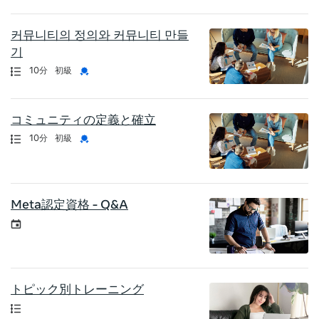
커뮤니티의 정의와 커뮤니티 만들
기
認定資格
長さ
資格証明書
10分
初級
コミュニティの定義と確立
認定資格
長さ
資格証明書
10分
初級
Meta認定資格 - Q&A
イベント
トピック別トレーニング
認定資格