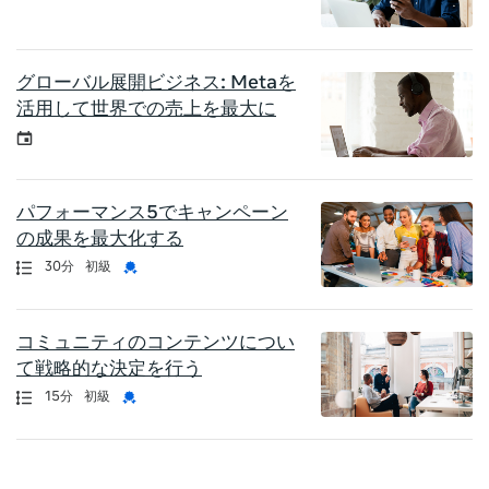
グローバル展開ビジネス: Metaを
活用して世界での売上を最大に
イベント
パフォーマンス5でキャンペーン
の成果を最大化する
認定資格
長さ
資格証明書
30分
初級
コミュニティのコンテンツについ
て戦略的な決定を行う
認定資格
長さ
資格証明書
15分
初級