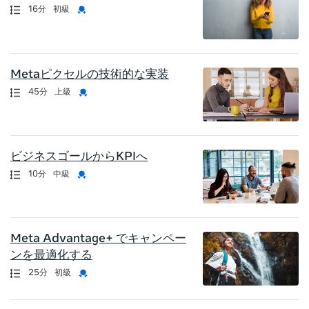
認定資格
長さ
資格証明書
16分
初級
Metaピクセルの技術的な実装
認定資格
長さ
資格証明書
45分
上級
ビジネスゴールからKPIへ
認定資格
長さ
資格証明書
10分
中級
Meta Advantage+ でキャンペー
ンを最適化する
認定資格
長さ
資格証明書
25分
初級