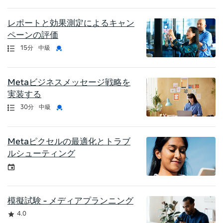
レポートと効果測定によるキャン
ペーンの評価
認定資格
長さ
資格証明書
15分
中級
Metaビジネスメッセージ戦略を
実装する
認定資格
長さ
資格証明書
30分
中級
Metaピクセルの最適化とトラブ
ルシューティング
イベント
模擬試験 - メディアプランニング
評価
4.0