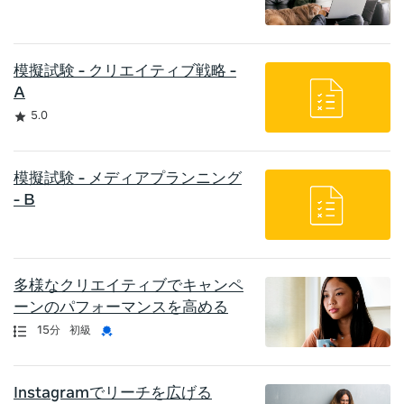
模擬試験 - クリエイティブ戦略 -
A
評価
5.0
模擬試験 - メディアプランニング
- B
多様なクリエイティブでキャンペ
ーンのパフォーマンスを高める
認定資格
長さ
資格証明書
15分
初級
Instagramでリーチを広げる