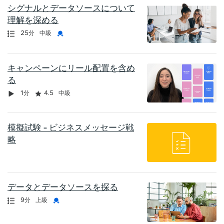
シグナルとデータソースについて
理解を深める
認定資格
長さ
資格証明書
25分
中級
キャンペーンにリール配置を含め
る
動画
長さ
評価
1分
4.5
中級
模擬試験 - ビジネスメッセージ戦
略
データとデータソースを探る
認定資格
長さ
資格証明書
9分
上級