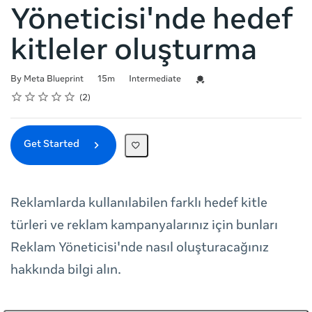
Yöneticisi'nde hedef
kitleler oluşturma
Duration
Difficulty
Credential For Completion
By Meta Blueprint
15m
Intermediate
Rating
1 star
2 stars
3 stars
4 stars
5 stars
Average rating: 5.0
2 reviews
2
Get Started
Reklamlarda kullanılabilen farklı hedef kitle
türleri ve reklam kampanyalarınız için bunları
Reklam Yöneticisi'nde nasıl oluşturacağınız
hakkında bilgi alın.