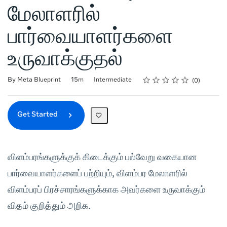
மேலாளரில்
பார்வையாளர்களை
உருவாக்குதல்
Rating
1 star
2 stars
3 stars
4 stars
5 stars
Duration
Difficulty
Average rating: 0
No reviews
By Meta Blueprint
15m
Intermediate
0
Get Started
விளம்பரங்களுக்குக் கிடைக்கும் பல்வேறு வகையான
பார்வையாளர்களைப் பற்றியும், விளம்பர மேலாளரில்
விளம்பரப் பிரச்சாரங்களுக்காக அவர்களை உருவாக்கும்
விதம் குறித்தும் அறிக.