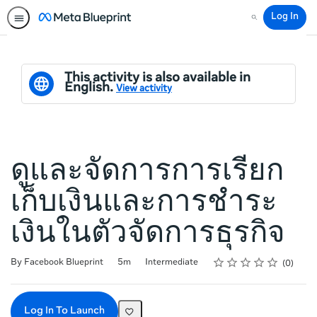
Log In
Search
This activity is also available in
English.
View activity
ดูและจัดการการเรียก
เก็บเงินและการชำระ
เงินในตัวจัดการธุรกิจ
Rating
1 star
2 stars
3 stars
4 stars
5 stars
Duration
Difficulty
Average rating: 0
No reviews
By Facebook Blueprint
5m
Intermediate
0
Log In To Launch