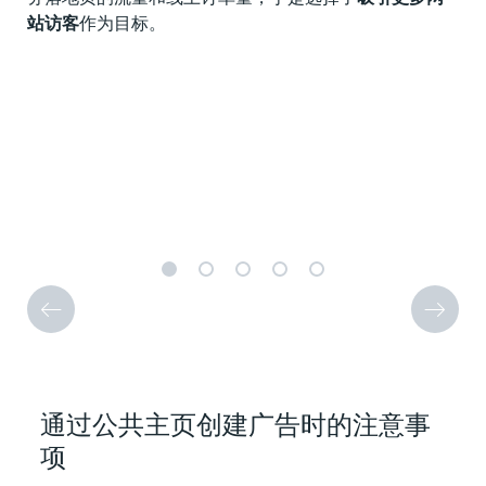
Ta
站访客
作为目标。
以
她将
D
道“
品。”
co
设
服
通过公共主页创建广告时的注意事
项