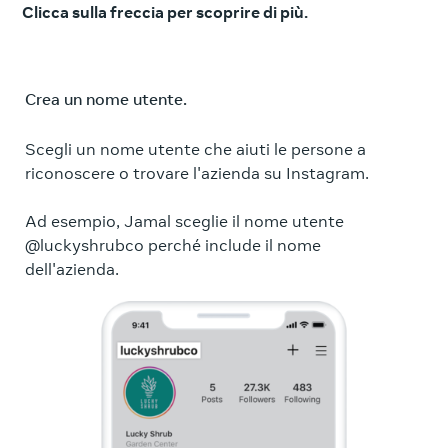
Clicca sulla freccia per scoprire di più.
Crea un nome utente.
Usa
br
Scegli un nome utente che aiuti le persone a
riconoscere o trovare l'azienda su Instagram.
Un'
per
Ad esempio, Jamal sceglie il nome utente
suo
@luckyshrubco perché include il nome
ver
dell'azienda.
fot
Ad 
com
per