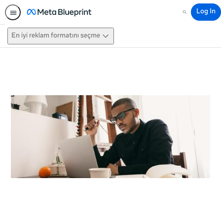
Log In
Search
En iyi reklam formatını seçme
This activity is also available in
English.
View activity