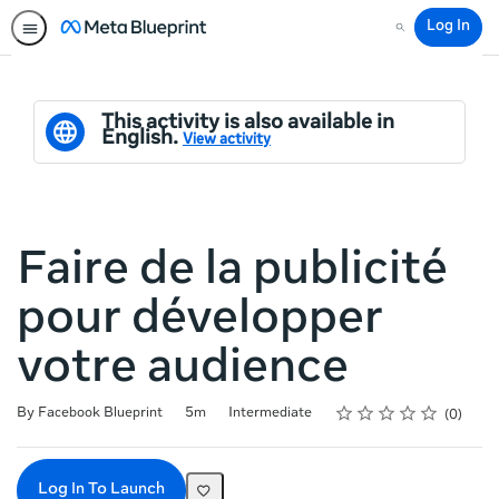
Log In
Search
This activity is also available in
English.
View activity
Faire de la publicité
pour développer
votre audience
Rating
1 star
2 stars
3 stars
4 stars
5 stars
Duration
Difficulty
Average rating: 0
No reviews
By Facebook Blueprint
5m
Intermediate
0
Log In To Launch