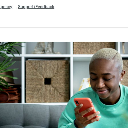
Agency
Support/Feedback
ivity is also available in English.
View activity