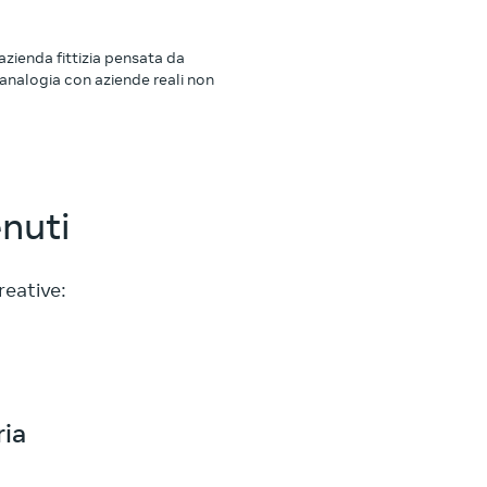
zienda fittizia pensata da
analogia con aziende reali non
enuti
reative:
ria