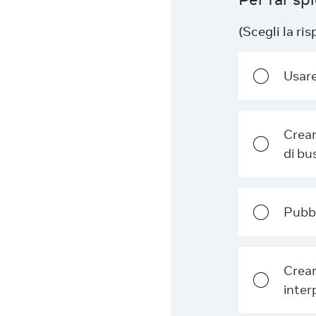
(Scegli la ri
Usare
Crear
di bu
Pubbl
Crear
inter