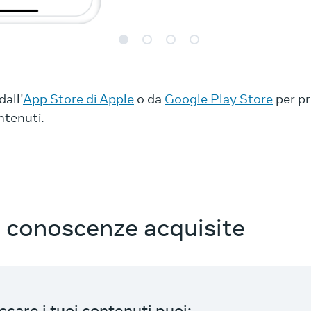
dall'
App Store di Apple
o da
Google Play Store
per pr
ontenuti.
le conoscenze acquisite
ccare i tuoi contenuti puoi: