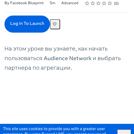
Rating
1 star
2 stars
3 stars
4 stars
5 stars
Duration
Difficulty
Average rating: 0
No reviews
By Facebook Blueprint
5m
Advanced
0
Log In To Launch
На этом уроке вы узнаете, как начать
пользоваться Audience Network и выбрать
партнера по агрегации.
This site uses cookies to provide you with a greater user