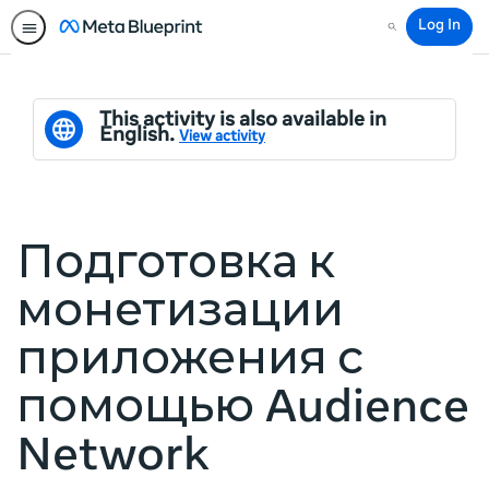
Log In
Search
This activity is also available in
English.
View activity
Подготовка к
монетизации
приложения с
помощью Audience
Network