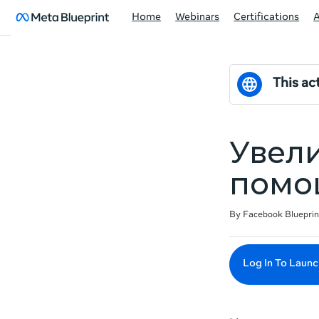
Home
Webinars
Certifications
This act
Увели
помо
Duration
Difficulty
Average rating: 0
No reviews
By Facebook Blueprin
Log In To Launc