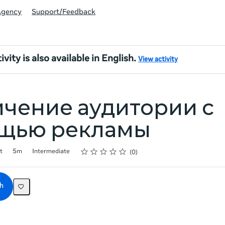
Agency
Support/Feedback
ivity is also available in English.
View activity
чение аудитории с
щью рекламы
Rating
1 star
2 stars
3 stars
4 stars
5 stars
t
5m
Intermediate
0
h