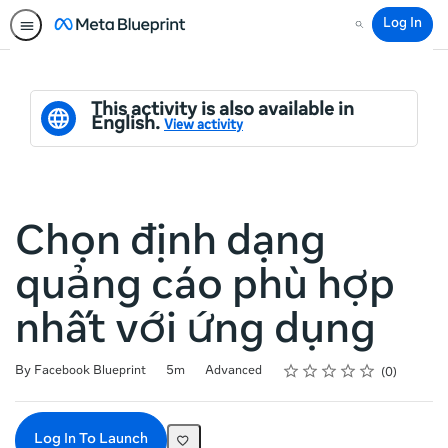
Log In
Search
This activity is also available in
English.
View activity
Chọn định dạng
quảng cáo phù hợp
nhất với ứng dụng
Rating
1 star
2 stars
3 stars
4 stars
5 stars
Duration
Difficulty
Average rating: 0
No reviews
By Facebook Blueprint
5m
Advanced
0
Log In To Launch