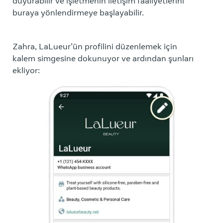
duyurabilir ve işletmenin iletişim faaliyetlerini
buraya yönlendirmeye başlayabilir.
Pro
Zahra, LaLueur'ün profilini düzenlemek için
kalem simgesine dokunuyor ve ardından şunları
Pro
ekliyor:
İns
vey
Zah
LaL