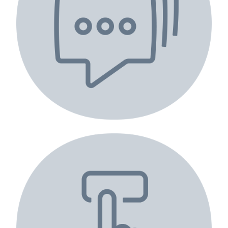
Otomatik mesajlar sayesinde yanıt
oranını yükseltme.
Reklam Yöneticisi'nde WhatsApp'a