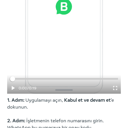
Geçen süre
Toplam
0:00
/
0:19
1. Adım:
Uygulamayı açın,
Kabul et ve
devam et
'e
dokunun.
2. Adım:
İşletmenin telefon numarasını girin.
WhatsApp bu numaraya bir onay kodu