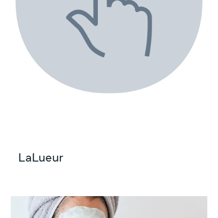
yönlendiren reklamlar için ilave reklam
verme amaçlarına ulaşma.
LaLueur