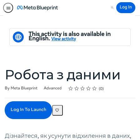
Log In
Search
This activity is also available in
English.
View activity
Робота з даними
Rating
1 star
2 stars
3 stars
4 stars
5 stars
Difficulty
Average rating: 0
No reviews
By Meta Blueprint
Advanced
0
Log In To Launch
Дізнайтеся, як усунути відхилення в даних,