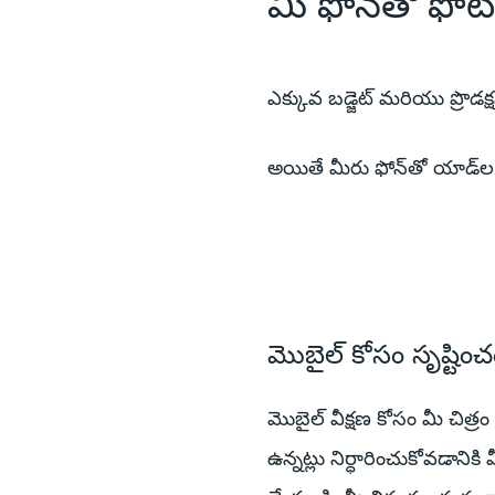
మీ ఫోన్‌తో ఫో
ఎక్కువ బడ్జెట్ మరియు ప్రొడక్ష
అయితే మీరు ఫోన్‌తో యాడ్‌ల
మొబైల్ కోసం సృష్టించ
మొబైల్ వీక్షణ కోసం మీ చిత్
ఉన్నట్లు నిర్ధారించుకోవడానికి 