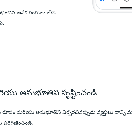
బంధించిన అనేక రంగులు లేదా
ు.
రియు అనుభూతిని సృష్టించండి
ైన రూపం మరియు అనుభూతిని ఏర్పరచినప్పుడు వ్యక్తులు దాన్ని
లను పరిగణించండి: