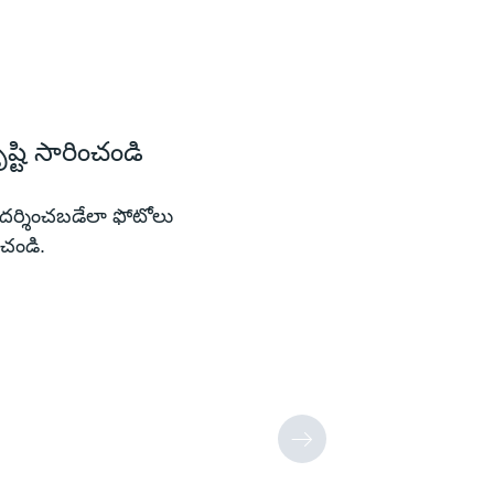
ృష్టి సారించండి
 ప్రదర్శించబడేలా ఫోటోలు
చండి.