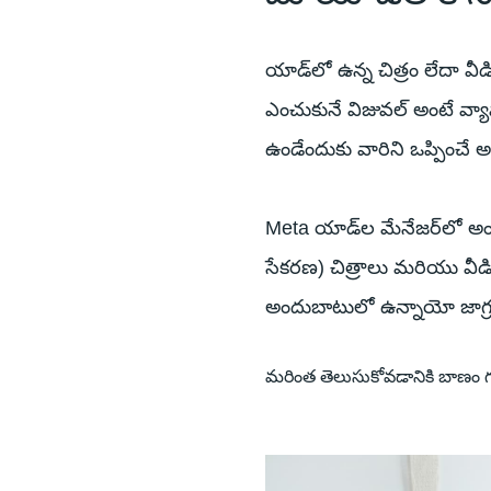
యాడ్‌లో ఉన్న చిత్రం లేదా వీ
ఎంచుకునే విజువల్ అంటే వ్యా
ఉండేందుకు వారిని ఒప్పించే 
Meta యాడ్‌ల మేనేజర్‌లో అం
సేకరణ) చిత్రాలు మరియు వీ
అందుబాటులో ఉన్నాయో జాగ్రత
మరింత తెలుసుకోవడానికి బాణం 