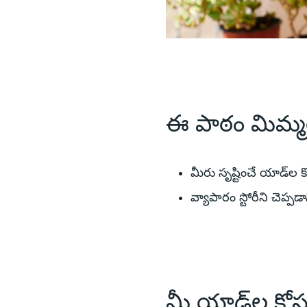
ఈ పాఠం మిమ్మల్ని
మీరు సృష్టించే యాడ్‌ల
వ్యాపారం స్టోరీని చెప్
మీ యాడ్‌ల కోస