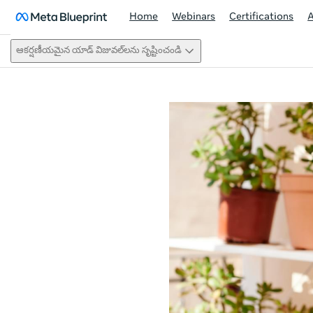
Home
Webinars
Certifications
ఆకర్షణీయమైన యాడ్ విజువల్‌లను సృష్టించండి
This act