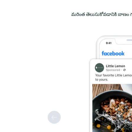
మరింత తెలుసుకోవడానికి బాణం 