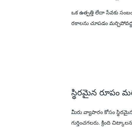
ఒక ఉత్పత్తి లేదా సేవకు సం
రకాలను చూపడం మర్చిపోవద్ద
స్థిరమైన రూపం మ
మీరు వ్యాపారం కోసం స్థిరమ
గుర్తించగలరు. క్రింది చిట్కా