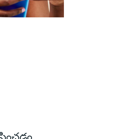
్టించడం