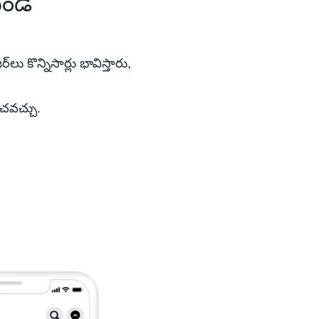
ండి
లు కొన్నిసార్లు భావిస్తారు,
ంచవచ్చు.