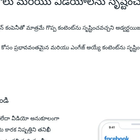
టోలు మరియు వీడియోలను సృష్టించ
న్ కంపెనీతో మాత్రమే గొప్ప కంటెంట్‌ను సృష్టించవచ్చని అడ్వర్టయిజర్‌
 కోసం ప్రభావవంతమైన మరియు ఎంగేజ్ అయ్యే కంటెంట్‌ను సృష్టి
ండి
రం లేదా వీడియో అనుకూలంగా
మీ కారక నిష్పత్తిని తనిఖీ