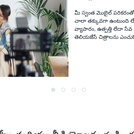
మీ స్వంత మొబైల్ పరికరంతో 
చాలా తక్కువగా ఉంటుంది ల
వ్యాపారం, ఉత్పత్తి లేదా సేవ
తెలియజేసే చిత్రాలను ఎంచుకో