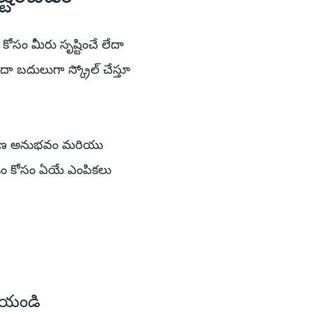
కోసం మీరు సృష్టించే లేదా
ా బదులుగా స్క్రోల్ చేస్తూ
 తక్షణ అనుభవం మరియు
నడం కోసం ఏయే ఎంపికలు
ీయండి