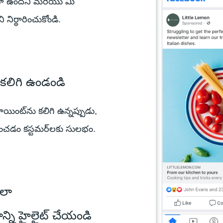
ంగా ఉందని మరియు మీ
ర్ధారించుకోండి.
ు కలిగి ఉండండి
ాయింట్‌ను కలిగి ఉన్నప్పుడు,
ర్తించడం కస్టమర్‌లకు సులభం.
ఎలా
ని హైలైట్‌ చేయండి