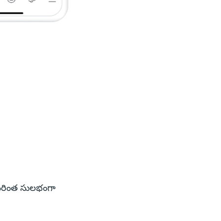
 మరింత సులభంగా