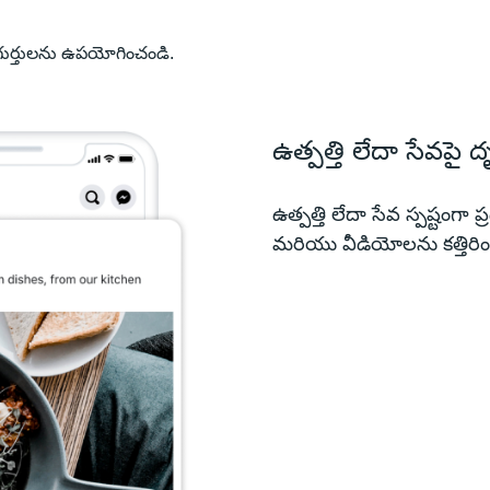
గుర్తులను ఉపయోగించండి.
​ఉత్పత్తి లేదా సేవపై ద
ఉత్పత్తి లేదా సేవ స్పష్టంగా
మరియు వీడియోలను కత్తిరిం