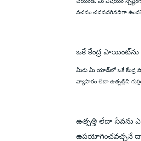
చేయండి. మీ విషయం స్పష్ట
వచనం చదవదగినదిగా ఉందని ని
ఒకే కేంద్ర పాయింట్‌న
మీరు మీ యాడ్‌లో ఒకే కేంద్ర ప
వ్యాపారం లేదా ఉత్పత్తిని గు
ఉత్పత్తి లేదా సేవను 
ఉపయోగించవచ్చనే దాన్