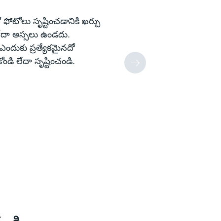
ఫోటోలు సృష్టించడానికి ఖర్చు
ేదా అస్సలు ఉండదు.
 ఎందుకు ప్రత్యేకమైనదో
ండి లేదా సృష్టించండి.