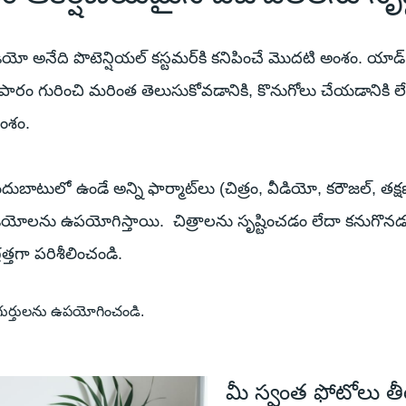
డియో అనేది పొటెన్షియల్ కస్టమర్‌కి కనిపించే మొదటి అంశం. యాడ్ 
పారం గురించి మరింత తెలుసుకోవడానికి, కొనుగోలు చేయడానికి లేద
అంశం.
దుబాటులో ఉండే అన్ని ఫార్మాట్‌లు (చిత్రం, వీడియో, కరౌజల్,
డియోలను ఉపయోగిస్తాయి. చిత్రాలను సృష్టించడం లేదా కనుగొ
్తగా పరిశీలించండి.
గుర్తులను ఉపయోగించండి.
మీ స్వంత ఫోటోలు త