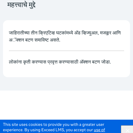
महत्त्वाचे मुद्दे
जाहिरातीच्या तीन क्रिएटिव्ह घटकांमध्ये अ‍ॅड व्हिज्युअल, मजकूर आणि
अॅक्शन बटण समाविष्ट असते.
लोकांना कृती करण्यास प्रवृत्त करण्यासाठी अ‍ॅक्शन बटण जोडा.
This site uses cookies to provide you with a greater user
experience. By using Exceed LMS, you accept our
use of