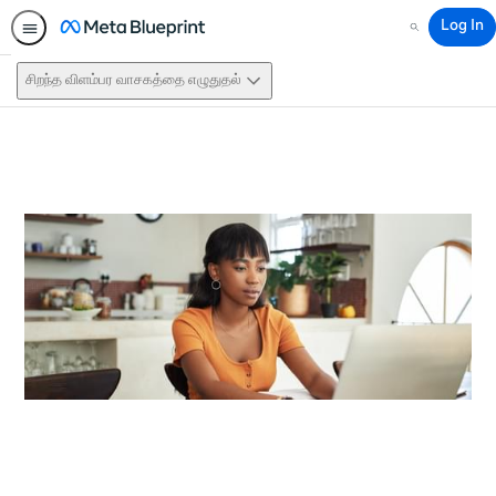
Log In
Search
சிறந்த விளம்பர வாசகத்தை எழுதுதல்
This activity is also available in
English.
View activity