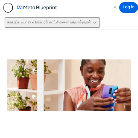
Log In
Search
கவரும்படியான விளம்பரக் காட்சிகளை உருவாக்குதல்
This activity is also available in
English.
View activity