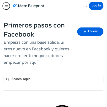
Log In
Search
Primeros pasos con
Fo
Follow
Facebook
To
Empieza con una base sólida. Si
eres nuevo en Facebook y quieres
hacer crecer tu negocio, debes
empezar por aquí.
Submit
Search
No
Topic
results
returned