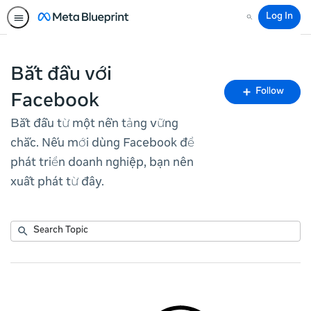
Log In
Search
Bắt đầu với
Fo
Follow
Facebook
To
Bắt đầu từ một nền tảng vững
chắc. Nếu mới dùng Facebook để
phát triển doanh nghiệp, bạn nên
xuất phát từ đây.
Submit
Search
No
Topic
results
returned