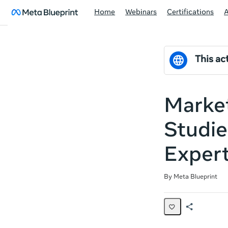
Home
Webinars
Certifications
This act
Market
Studie
Exper
Average rating: 5.0
1 review
By Meta Blueprint
Share