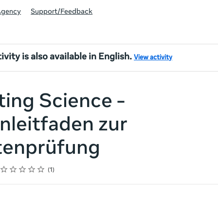
Agency
Support/Feedback
ivity is also available in English.
View activity
ing Science -
nleitfaden zur
tenprüfung
Rating
1 star
2 stars
3 stars
4 stars
5 stars
1