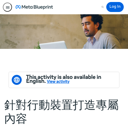
Log In
Search
This activity is also available in
English.
View activity
針對行動裝置打造專屬
內容