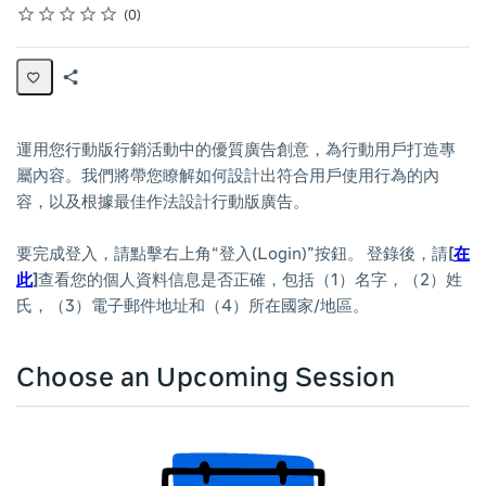
Rating
1 star
2 stars
3 stars
4 stars
5 stars
Average rating: 0
No reviews
0
Share
Page
運用您行動版行銷活動中的優質廣告創意，為行動用戶打造專
屬內容。我們將帶您瞭解如何設計出符合用戶使用行為的內
容，以及根據最佳作法設計行動版廣告。
要完成登入，請點擊右上角“登入(Login)”按鈕。 登錄後，請
[
在
此
]
查看您的個人資料信息是否正確，包括（1）名字，（2）姓
氏，（3）電子郵件地址和（4）所在國家/地區。
Choose an Upcoming Session