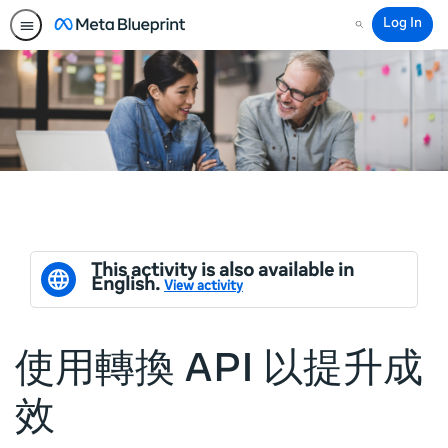
Log In
Search
This activity is also available in
English.
View activity
使用轉換 API 以提升成
效