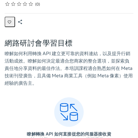
Rating
1 star
2 stars
3 stars
4 stars
5 stars
Average rating: 0
No reviews
0
Share
Page
網路研討會學習目標
瞭解如何利用轉換 API 建立更可靠的資料連結，以及提升行銷
活動成效。瞭解如何決定最適合您商家的整合選項，並探索負
責任地分享資料的最佳作法。本培訓課程適合熟悉如何在 Meta
技術刊登廣告，且具備 Meta 商業工具（例如 Meta 像素）使用
經驗的廣告主。
瞭解轉換 API 如何直接從您的伺服器接收資