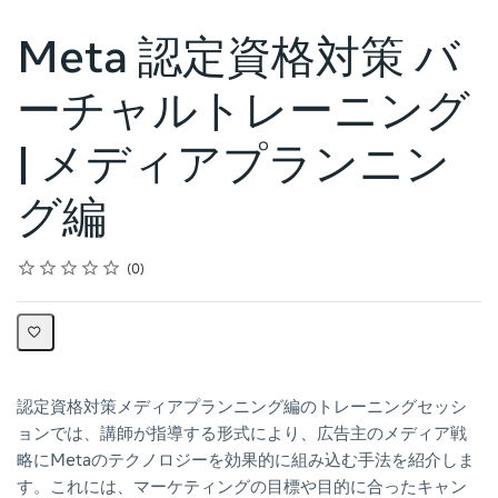
Meta 認定資格対策 バ
ーチャルトレーニング
| メディアプランニン
グ編
Rating
1 star
2 stars
3 stars
4 stars
5 stars
Average rating: 0
No reviews
0
認定資格対策メディアプランニング編のトレーニングセッシ
ョンでは、講師が指導する形式により、広告主のメディア戦
略にMetaのテクノロジーを効果的に組み込む手法を紹介しま
す。これには、マーケティングの目標や目的に合ったキャン