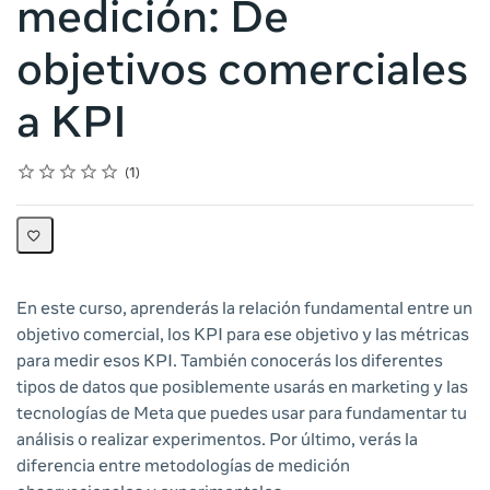
medición: De
objetivos comerciales
a KPI
Rating
1 star
2 stars
3 stars
4 stars
5 stars
Average rating: 5.0
1 review
1
En este curso, aprenderás la relación fundamental entre un
objetivo comercial, los KPI para ese objetivo y las métricas
para medir esos KPI. También conocerás los diferentes
tipos de datos que posiblemente usarás en marketing y las
tecnologías de Meta que puedes usar para fundamentar tu
análisis o realizar experimentos. Por último, verás la
diferencia entre metodologías de medición