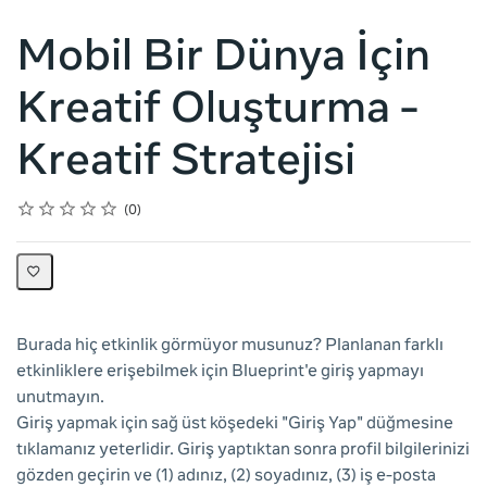
Mobil Bir Dünya İçin
Kreatif Oluşturma -
Kreatif Stratejisi
Rating
1 star
2 stars
3 stars
4 stars
5 stars
Average rating: 0
No reviews
0
Burada hiç etkinlik görmüyor musunuz? Planlanan farklı
etkinliklere erişebilmek için Blueprint'e giriş yapmayı
unutmayın.
Giriş yapmak için sağ üst köşedeki "Giriş Yap" düğmesine
tıklamanız yeterlidir. Giriş yaptıktan sonra profil bilgilerinizi
gözden geçirin ve (1) adınız, (2) soyadınız, (3) iş e-posta