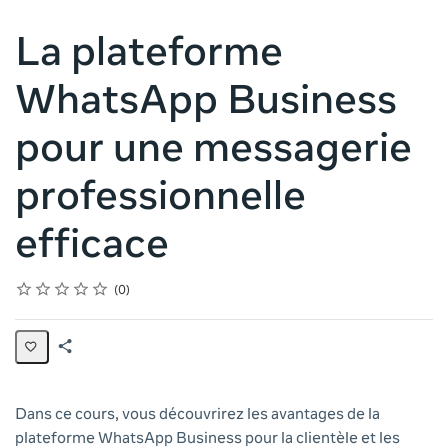
La plateforme
WhatsApp Business
pour une messagerie
professionnelle
efficace
Rating
1 star
2 stars
3 stars
4 stars
5 stars
Average rating: 0
No reviews
0
Share
Page
Dans ce cours, vous découvrirez les avantages de la
plateforme WhatsApp Business pour la clientèle et les