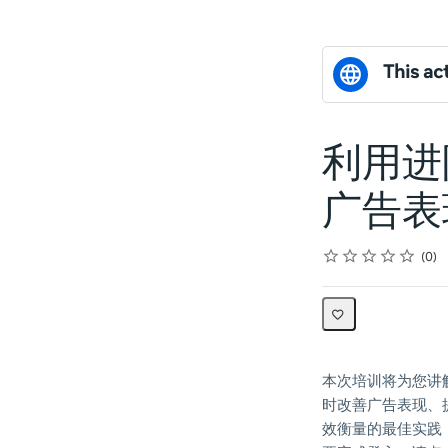
This act
利用进
广告表
Rating
1 star
2 stars
3 stars
4 stars
5 stars
Average rating: 0
No reviews
0
本次培训将为您讲解如
时改善广告表现、
效衡量的最佳实践