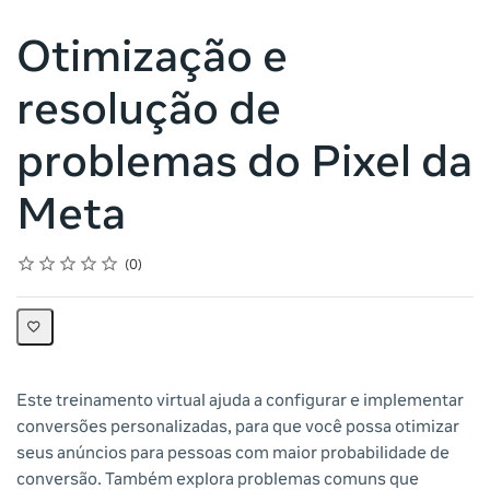
Otimização e
resolução de
problemas do Pixel da
Meta
Rating
1 star
2 stars
3 stars
4 stars
5 stars
Average rating: 0
No reviews
0
Este treinamento virtual ajuda a configurar e implementar
conversões personalizadas, para que você possa otimizar
seus anúncios para pessoas com maior probabilidade de
conversão. Também explora problemas comuns que