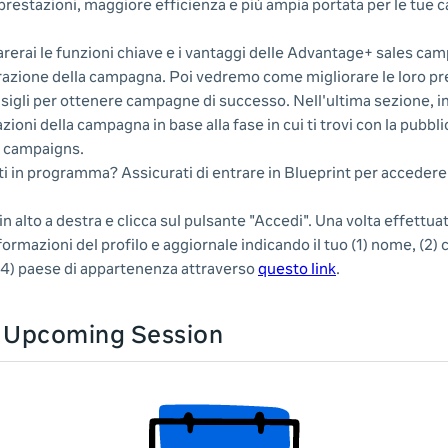
 prestazioni, maggiore efficienza e più ampia portata per le tue
rerai le funzioni chiave e i vantaggi delle Advantage+ sales cam
razione della campagna. Poi vedremo come migliorare le loro pr
nsigli per ottenere campagne di successo. Nell'ultima sezione, 
zioni della campagna in base alla fase in cui ti trovi con la pubbl
 campaigns.
ti in programma? Assicurati di entrare in Blueprint per accedere a
in alto a destra e clicca sul pulsante "Accedi". Una volta effettua
nformazioni del profilo e aggiornale indicando il tuo (1) nome, (2)
 (4) paese di appartenenza attraverso
questo link
.
n Upcoming Session