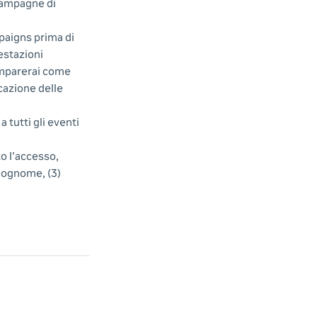
 campagne di
paigns prima di
estazioni
imparerai come
icazione delle
 tutti gli eventi
to l'accesso,
 cognome, (3)