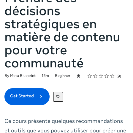
décisions
stratégiques en
matière de contenu
pour votre
communauté
Rating
1 star
2 stars
3 stars
4 stars
5 stars
Duration
Difficulty
Average rating: 4.0
9 reviews
Credential For Completion
By Meta Blueprint
15m
Beginner
9
Get Started
Ce cours présente quelques recommandations
et outils que vous pouvez utiliser pour créer une