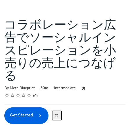
コラボレーション広
告でソーシャルイン
スピレーションを小
売りの売上につなげ
る
Duration
Difficulty
Credential For Completion
By Meta Blueprint
30m
Intermediate
Rating
1 star
2 stars
3 stars
4 stars
5 stars
Average rating: 0
No reviews
0
Get Started