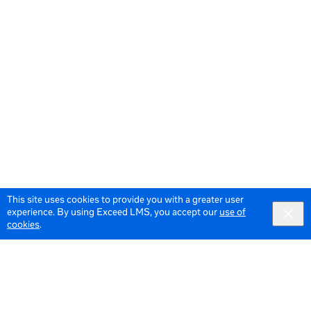
This site uses cookies to provide you with a greater user
experience. By using Exceed LMS, you accept our
use of
cookies
.
© 2026 Meta All Rights Reserved.