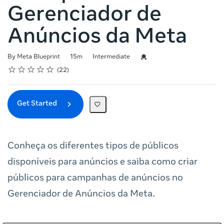
Gerenciador de
Anúncios da Meta
Duration
Difficulty
Credential For Completion
By Meta Blueprint
15m
Intermediate
Rating
1 star
2 stars
3 stars
4 stars
5 stars
Average rating: 5.0
22 reviews
22
Get Started
Conheça os diferentes tipos de públicos
disponíveis para anúncios e saiba como criar
públicos para campanhas de anúncios no
Gerenciador de Anúncios da Meta.