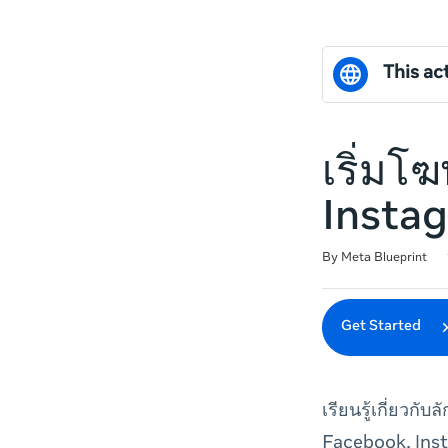
This act
เริ่ม
Insta
Duration
Difficulty
Average rating: 5.0
2 reviews
By Meta Blueprint
Get Started
เรียนรู้เกี่ยว
Facebook, Ins