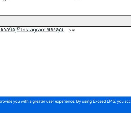
จากบัญชี Instagram ของคุณ
5 m
 provide you with a greater user experience. By using Exceed LMS, you ac