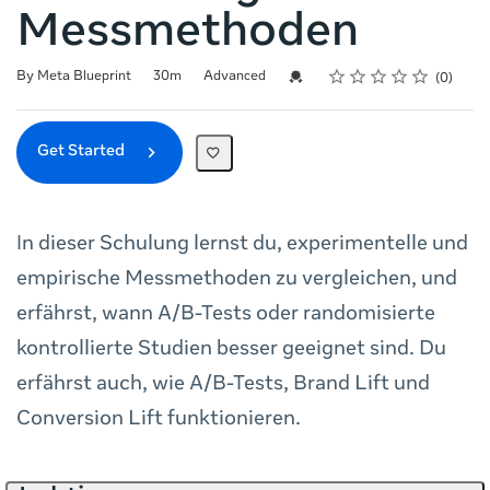
Messmethoden
Rating
1 star
2 stars
3 stars
4 stars
5 stars
Duration
Difficulty
Average rating: 0
No reviews
Credential For Completion
By Meta Blueprint
30m
Advanced
0
Get Started
In dieser Schulung lernst du, experimentelle und
empirische Messmethoden zu vergleichen, und
erfährst, wann A/B-Tests oder randomisierte
kontrollierte Studien besser geeignet sind. Du
erfährst auch, wie A/B-Tests, Brand Lift und
Conversion Lift funktionieren.