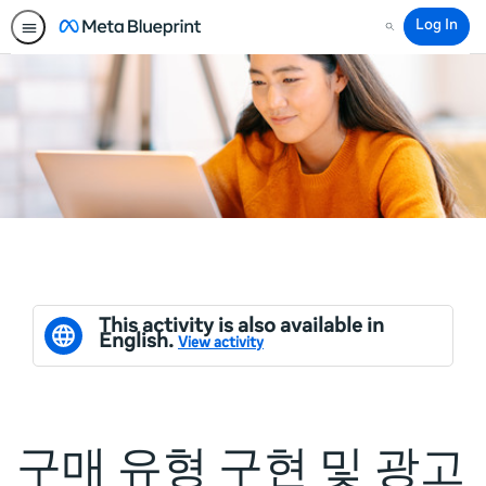
Log In
Search
This activity is also available in
English.
View activity
구매 유형 구현 및 광고