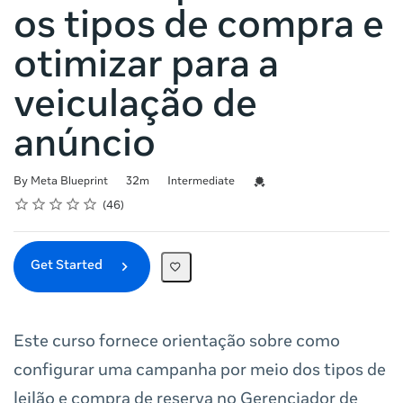
os tipos de compra e
otimizar para a
veiculação de
anúncio
Duration
Difficulty
Credential For Completion
By Meta Blueprint
32m
Intermediate
Rating
1 star
2 stars
3 stars
4 stars
5 stars
Average rating: 5.0
46 reviews
46
Get Started
Este curso fornece orientação sobre como
configurar uma campanha por meio dos tipos de
leilão e compra de reserva no Gerenciador de