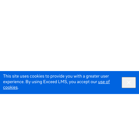
This site uses cookies to provide you with a greater user
experience. By using Exceed LMS, you accept our
use of
cookies
.
© 2026 Meta All Rights Reserved.
Terms of Service