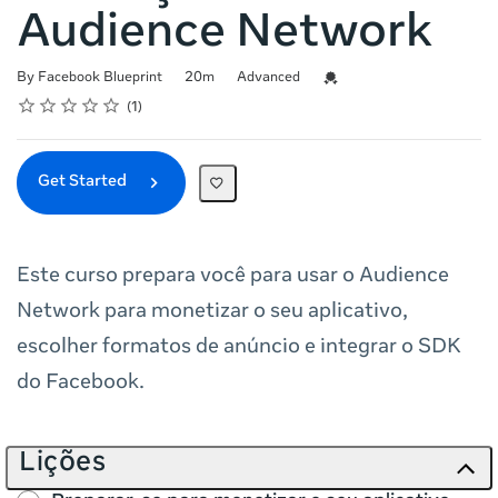
Audience Network
Duration
Difficulty
Credential For Completion
By Facebook Blueprint
20m
Advanced
Rating
1 star
2 stars
3 stars
4 stars
5 stars
Average rating: 5.0
1 review
1
Get Started
Este curso prepara você para usar o Audience
Network para monetizar o seu aplicativo,
escolher formatos de anúncio e integrar o SDK
do Facebook.
Lições