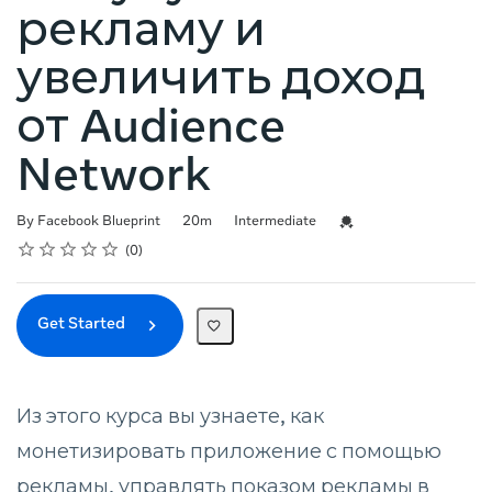
рекламу и
увеличить доход
от Audience
Network
Duration
Difficulty
Credential For Completi
By Facebook Blueprint
20m
Intermediate
Rating
1 star
2 stars
3 stars
4 stars
5 stars
Average rating: 0
No reviews
0
Get Started
Из этого курса вы узнаете, как
монетизировать приложение с помощью
рекламы, управлять показом рекламы в