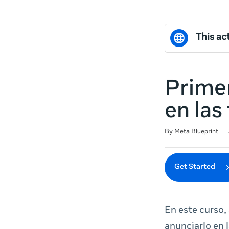
This act
Primer
en las
Duration
Difficulty
Average rating: 4.3
9 reviews
By Meta Blueprint
Get Started
En este curso,
anunciarlo en 