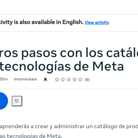
ivity is also available in English.
View activity
os pasos con los catá
 tecnologías de Meta
Rating
1 star
2 stars
3 stars
4 stars
5 stars
Credential For Completion
30m
Intermediate
9
 aprenderás a crear y administrar un catálogo de pro
las tecnologías de Meta.