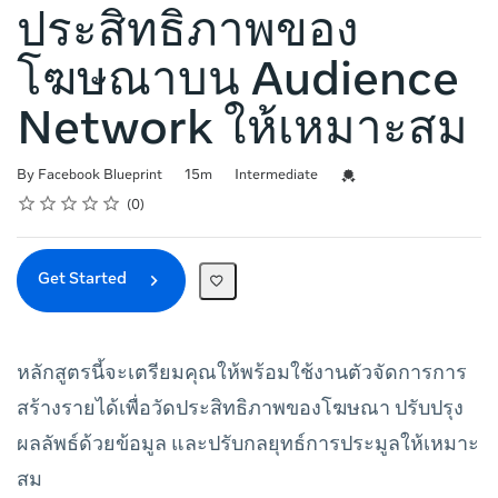
ประสิทธิภาพของ
โฆษณาบน Audience
Network ให้เหมาะสม
Duration
Difficulty
Credential For Completi
By Facebook Blueprint
15m
Intermediate
Rating
1 star
2 stars
3 stars
4 stars
5 stars
Average rating: 0
No reviews
0
Get Started
หลักสูตรนี้จะเตรียมคุณให้พร้อมใช้งานตัวจัดการการ
สร้างรายได้เพื่อวัดประสิทธิภาพของโฆษณา ปรับปรุง
ผลลัพธ์ด้วยข้อมูล และปรับกลยุทธ์การประมูลให้เหมาะ
สม