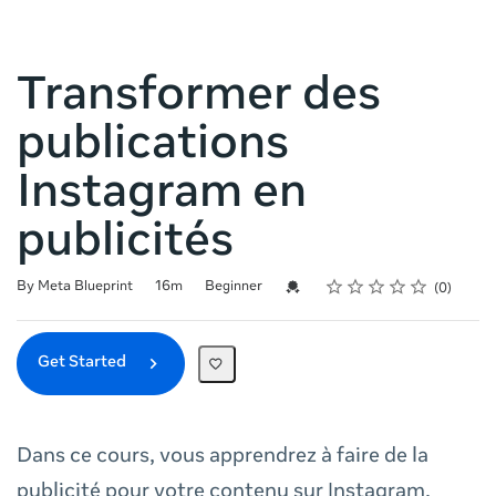
Transformer des
publications
Instagram en
publicités
Rating
1 star
2 stars
3 stars
4 stars
5 stars
Duration
Difficulty
Average rating: 0
No reviews
Credential For Completion
By Meta Blueprint
16m
Beginner
0
Get Started
Dans ce cours, vous apprendrez à faire de la
publicité pour votre contenu sur Instagram.