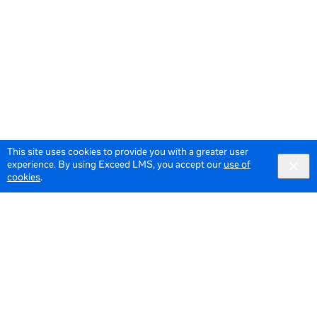
This site uses cookies to provide you with a greater user
experience. By using Exceed LMS, you accept our
use of
cookies
.
© 2026 Meta All Rights Reserved.
Terms of Service
Data Policy
Cookie Policy