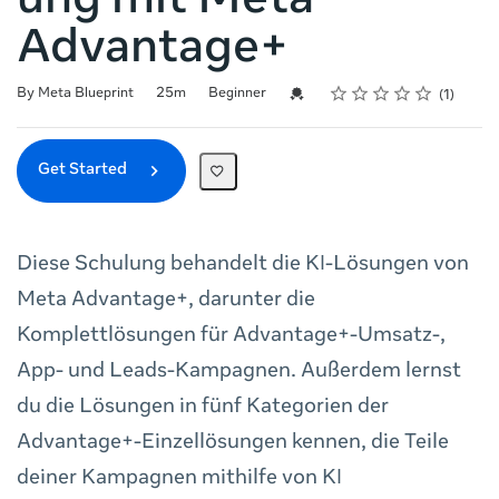
ung mit Meta
Advantage+
Rating
1 star
2 stars
3 stars
4 stars
5 stars
Duration
Difficulty
Average rating: 5.0
1 review
Credential For Completion
By Meta Blueprint
25m
Beginner
1
Get Started
Diese Schulung behandelt die KI-Lösungen von
Meta Advantage+, darunter die
Komplettlösungen für Advantage+-Umsatz-,
App- und Leads-Kampagnen. Außerdem lernst
du die Lösungen in fünf Kategorien der
Advantage+-Einzellösungen kennen, die Teile
deiner Kampagnen mithilfe von KI