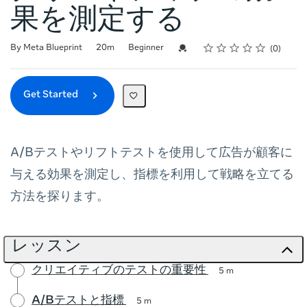
果を測定する
Rating
1 star
2 stars
3 stars
4 stars
5 stars
Duration
Difficulty
Average rating: 0
No reviews
Credential For Completion
By Meta Blueprint
20m
Beginner
0
Get Started
A/Bテストやリフトテストを使用して広告が顧客に
与える効果を測定し、指標を利用して戦略を立てる
方法を探ります。
レッスン
クリエイティブのテストの重要性
5 m
A/Bテストと指標
5 m