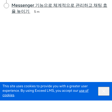
Messenger 기능으로 체계적으로 관리하고 채팅 효
율 높이기
5 m
This site uses cookies to provide you with a greater user
experience. By using Exceed LMS, you accept our
use of
cookies
.