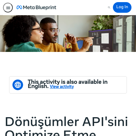
Log In
Search
This activity is also available in
English.
View activity
Dönüşümler API'sini