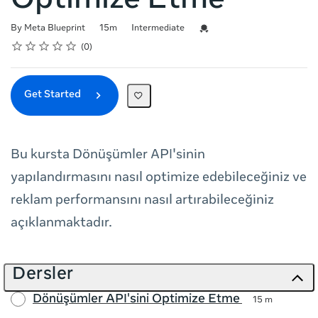
Optimize Etme
Duration
Difficulty
Credential For Completion
By Meta Blueprint
15m
Intermediate
Rating
1 star
2 stars
3 stars
4 stars
5 stars
Average rating: 0
No reviews
0
Get Started
Bu kursta Dönüşümler API'sinin
yapılandırmasını nasıl optimize edebileceğiniz ve
reklam performansını nasıl artırabileceğiniz
açıklanmaktadır.
Dersler
Dönüşümler API'sini Optimize Etme
15 m