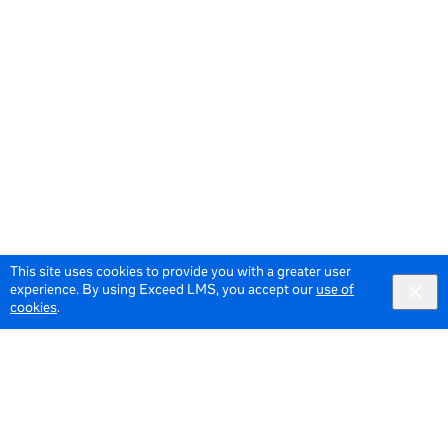
This site uses cookies to provide you with a greater user
experience. By using Exceed LMS, you accept our
use of
cookies
.
© 2026 Meta All Rights Reserved.