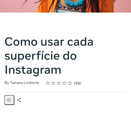
Como usar cada
superfície do
Instagram
Rating
1 star
2 stars
3 stars
4 stars
5 stars
Average rating: 4.9
58 reviews
By Tamara Limberte
58
Share
Page