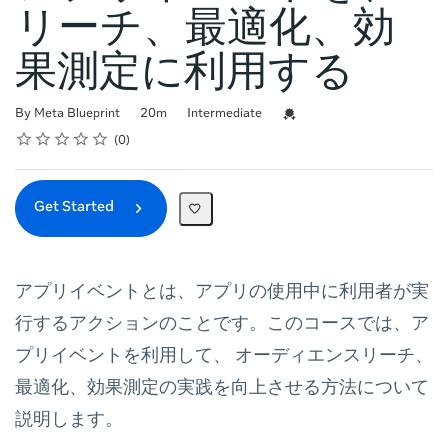
リーチ、最適化、効
果測定に利用する
Duration
Difficulty
Credential For Completion
By Meta Blueprint
20m
Intermediate
Rating
1 star
2 stars
3 stars
4 stars
5 stars
Average rating: 0
No reviews
0
Get Started
アプリイベントとは、アプリの使用中に利用者が実
行するアクションのことです。このコースでは、ア
プリイベントを利用して、 オーディエンスリーチ、
最適化、効果測定の実践を向上させる方法について
説明します。