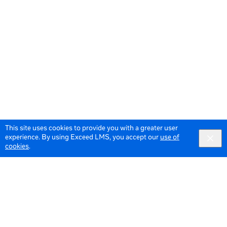
This site uses cookies to provide you with a greater user
experience. By using Exceed LMS, you accept our
use of
cookies
.
© 2026 Meta All Rights Reserved.
Terms of Service