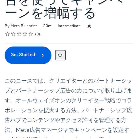
告を使ってキャンペ
ーンを増幅する
Duration
Difficulty
Credential For Completion
By Meta Blueprint
20m
Intermediate
Rating
1 star
2 stars
3 stars
4 stars
5 stars
Average rating: 0
No reviews
0
Get Started
このコースでは、クリエイターとのパートナーシッ
プとパートナーシップ広告の力について取り上げま
す。オールウェイズオンのクリエイター戦略でコラ
ボレーションを拡大する方法、パートナーシップ広
告ハブでコンテンツやアクセス許可を管理する方
法、Meta広告マネージャでキャンペーンを設定す