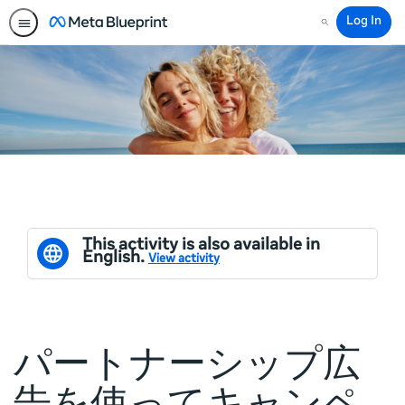
Log In
Search
This activity is also available in
English.
View activity
パートナーシップ広