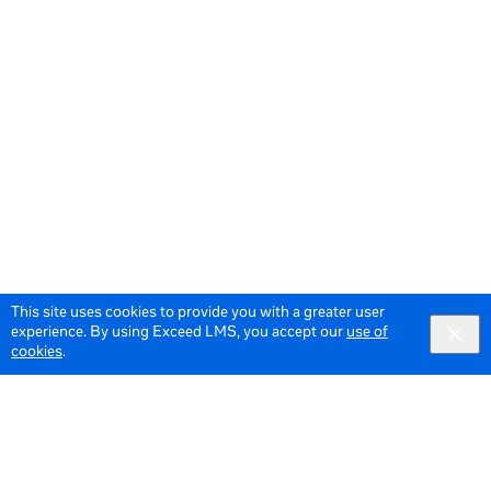
This site uses cookies to provide you with a greater user
experience. By using Exceed LMS, you accept our
use of
cookies
.
© 2026 Meta All Rights Reserved.