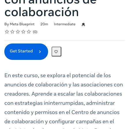
con anuncios de
colaboración
Duration
Difficulty
Credential For Completion
By Meta Blueprint
20m
Intermediate
Rating
1 star
2 stars
3 stars
4 stars
5 stars
Average rating: 0
No reviews
0
Get Started
En este curso, se explora el potencial de los
anuncios de colaboración y las asociaciones con
creadores. Aprende a escalar las colaboraciones
con estrategias ininterrumpidas, administrar
contenido y permisos en el Centro de anuncios
de colaboración y configurar campañas en el